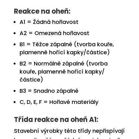
Reakce na oheň:
A1
= Žádná hořlavost
A2
= Omezená hořlavost
B1
= Těžce zápalné (tvorba kouře,
plamenně hořící kapky/částice)
B2
= Normálně zápalné (tvorba
kouře, plamenně hořící kapky/
částice)
B3
= Snadno zápalné
C, D, E, F
= Hořlavé materiály
Třída reakce na oheň A1:
Stavební výrobky této třídy
nepřispívají