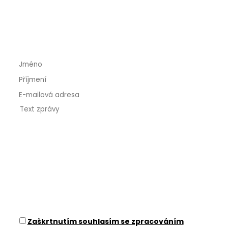
Máte zájem o montáž provětrávané
fasády? Napište nám
Zaškrtnutím souhlasím se zpracováním