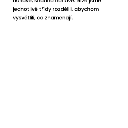
hořlavé
,
snadno hořlavé
. Níže jsme
jednotlivé třídy rozdělili, abychom
vysvětlili, co znamenají.