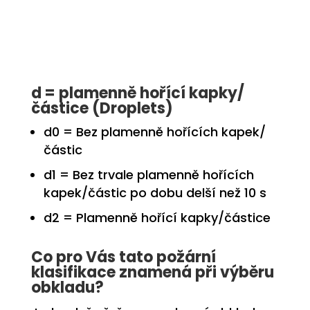
d = plamenně hořící kapky/
částice (Droplets)
d0
= Bez plamenně hořících kapek/
částic
d1
= Bez trvale plamenně hořících
kapek/částic po dobu delší než 10 s
d2
= Plamenně hořící kapky/částice
Co pro Vás tato požární
klasifikace znamená při výběru
obkladu?