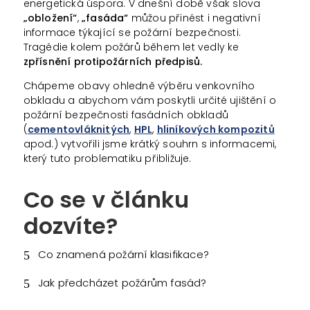
energetická úspora. V dnešní době však slova
„obložení“
,
„fasáda“
můžou přinést i negativní
informace týkající se požární bezpečnosti.
Tragédie kolem požárů během let vedly ke
zpřísnění protipožárních předpisů.
Chápeme obavy ohledně výběru venkovního
obkladu a abychom vám poskytli určité ujištění o
požární bezpečnosti fasádních obkladů
(
cementovláknitých
,
HPL
,
hliníkových kompozitů
apod.) vytvořili jsme krátký souhrn s informacemi,
který tuto problematiku přibližuje.
Co se v článku
dozvíte?
Co znamená požární klasifikace?
Jak předcházet požárům fasád?