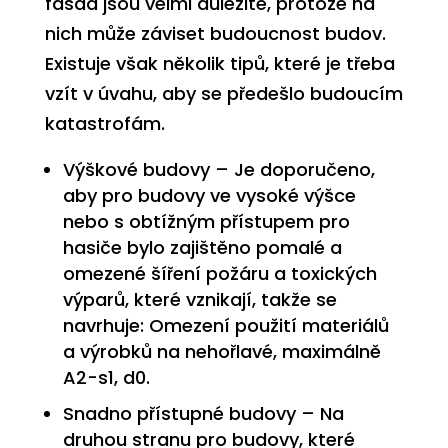
fasád jsou velmi důležité, protože na
nich může záviset budoucnost budov.
Existuje však několik tipů, které je třeba
vzít v úvahu, aby se předešlo budoucím
katastrofám.
Výškové budovy
– Je doporučeno,
aby pro budovy ve vysoké výšce
nebo s obtížným přístupem pro
hasiče bylo zajištěno pomalé a
omezené šíření požáru a toxických
výparů, které vznikají, takže se
navrhuje: Omezení použití materiálů
a výrobků na nehořlavé, maximálně
A2-s1, d0.
Snadno přístupné budovy
– Na
druhou stranu pro budovy, které