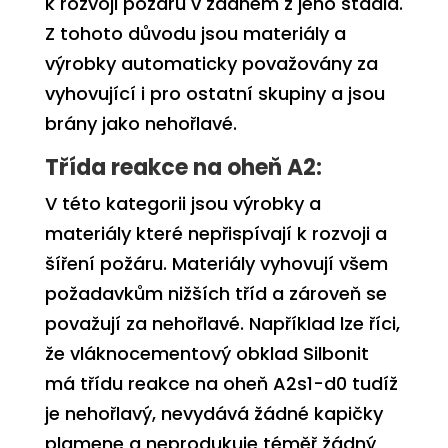
k rozvoji požáru
v žádném z jeho stadia.
Z tohoto důvodu jsou materiály a
výrobky automaticky považovány za
vyhovující i pro ostatní skupiny a jsou
brány jako
nehořlavé
.
Třída reakce na oheň A2:
V této kategorii jsou výrobky a
materiály které
nepřispívají k rozvoji a
šíření požáru
. Materiály vyhovují všem
požadavkům nižších tříd a zároveň se
považují za nehořlavé. Například lze říci,
že vláknocementový obklad Silbonit
má třídu reakce na oheň
A2s1-d0
tudíž
je nehořlavý, nevydává žádné kapičky
plamene a neprodukuje téměř žádný