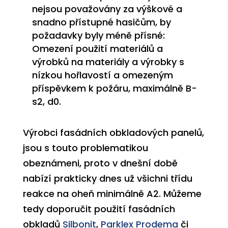
nejsou považovány za výškové a
snadno přístupné hasičům, by
požadavky byly méně přísné:
Omezení použití materiálů a
výrobků na materiály a výrobky s
nízkou hořlavostí a omezeným
příspěvkem k požáru, maximálně B-
s2, d0.
Výrobci fasádních obkladových panelů,
jsou s touto problematikou
obeznámeni, proto v dnešní době
nabízí prakticky dnes už všichni třídu
reakce na oheň
minimálně A2
. Můžeme
tedy doporučit použití fasádních
obkladů
Silbonit
,
Parklex Prodema
či