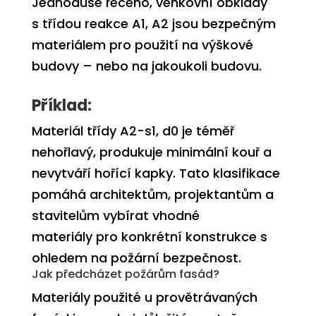
Jednoduše řečeno, venkovní obklady
s třídou reakce
A1, A2
jsou bezpečným
materiálem
pro použití na výškové
budovy – nebo na jakoukoli budovu.
Příklad:
Materiál třídy A2-s1, d0 je téměř
nehořlavý
, produkuje minimální kouř a
nevytváří hořící kapky. Tato klasifikace
pomáhá architektům, projektantům a
stavitelům vybírat
vhodné
materiály
pro konkrétní konstrukce
s
ohledem na požární bezpečnost.
Jak předcházet požárům fasád?
Materiály použité u provětrávaných