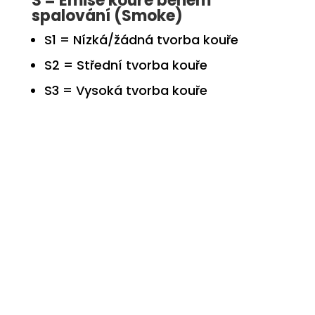
S = Emise kouře během
spalování (Smoke)
S1
= Nízká/žádná tvorba kouře
S2
= Střední tvorba kouře
S3
= Vysoká tvorba kouře