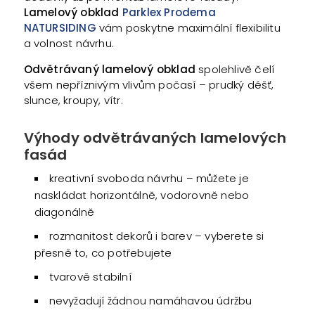
Lamelový obklad
Parklex Prodema
NATURSIDING
vám poskytne maximální flexibilitu
a volnost návrhu.
Odvětrávaný lamelový obklad
spolehlivě čelí
všem nepříznivým vlivům počasí – prudký déšť,
slunce, kroupy, vítr.
Výhody odvětrávaných lamelových
fasád
kreativní svoboda návrhu – můžete je
naskládat horizontálně, vodorovně nebo
diagonálně
rozmanitost dekorů i barev – vyberete si
přesně to, co potřebujete
tvarově stabilní
nevyžadují žádnou namáhavou údržbu