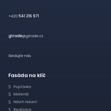
+420
541 216 971
gtrade
@gtrade.cz
Sledujte nás
Fasáda na klíč
Poptávka
Materiál
Návrh řešení
Realizace