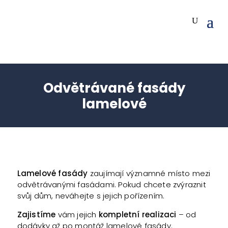
Odvětrávané fasády
lamelové
Lamelové fasády
zaujímají významné místo mezi
odvětrávanými fasádami. Pokud chcete zvýraznit
svůj dům, neváhejte s jejich pořízením.
Zajistíme
vám jejich
kompletní realizaci
– od
dodávky až po montáž lamelové fasády.