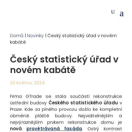
Domů
|
Novinky
| Český statistický úřad v novém
kabátě
Český statistický úřad v
novém kabátě
20 května, 2024
Firma GTrade se stala součástí rekonstrukce
ústřední budovy
Českého statistického úřadu
v
Praze. Kde za plného provozu došlo ke kompletní
obměně pláště budovy. Nejviditelnějším a
nejvýraznějším prvkem rekonstrukce domu je
nová
provětrávaná fasáda
. Ostrý kontrast