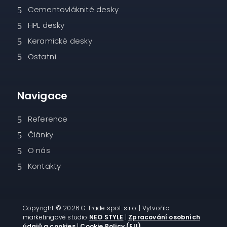
Cementovláknité desky
HPL desky
Keramické desky
Ostatní
Navigace
Reference
Články
O nás
Kontakty
Copyright © 2026 G Trade spol. s r.o. | Vytvořilo
marketingové studio
NEO STYLE
|
Zpracování osobních
údajů a cookies
|
Cookie Policy (EU)