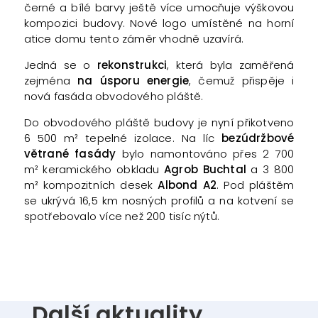
černé a bílé barvy ještě více umocňuje výškovou
kompozici budovy. Nové logo umístěné na horní
atice domu tento záměr vhodně uzavírá.
Jedná se o
rekonstrukci
, která byla zaměřená
zejména
na úsporu energie
, čemuž přispěje i
nová fasáda obvodového pláště.
Do obvodového pláště budovy je nyní přikotveno
6 500 m² tepelné izolace. Na líc
bezúdržbové
větrané fasády
bylo namontováno přes 2 700
m² keramického obkladu
Agrob Buchtal
a 3 800
m² kompozitních desek
Albond A2
. Pod pláštěm
se ukrývá 16,5 km nosných profilů a na kotvení se
spotřebovalo více než 200 tisíc nýtů.
Další aktuality